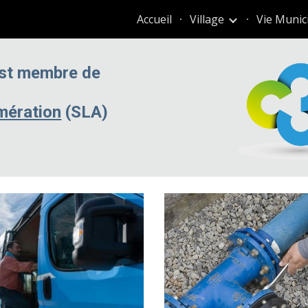
Accueil
Village
Vie Munic
ip to main content
Skip to navigat
st membre de 
mération
 (SLA)